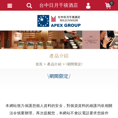
0
台中日月千禧酒店
會員登入
會員註冊
忘記密碼
訂單資訊
產品介紹
追蹤清單
首頁
產品介紹
\期間限定/
\期間限定/
本網站致力保護您個人資料的安全，對個資資料的維護均依相關
法令慎重辦理。再次提醒您，本網站不會以電話要求您操作