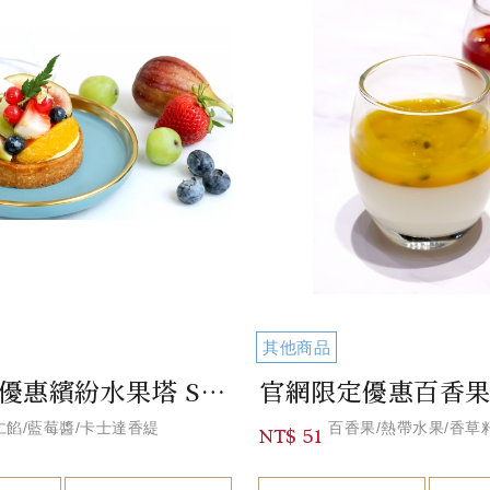
其他商品
官網限定優惠繽紛水果塔 Seasonal Fresh Fruit Tart
仁餡/藍莓醬/卡士達香緹
百香果/熱帶水果/香草
NT$ 51