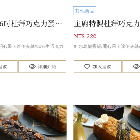
其他商品
主廚特製6吋杜拜巧克力蛋糕 6" Dubai Pistachio Chocola...
NT$ 220
開心果卡達伊夫絲/80%生巧克力
紅水烏龍香緹/開心果卡達伊夫絲
追蹤
詳細介紹
加入追蹤