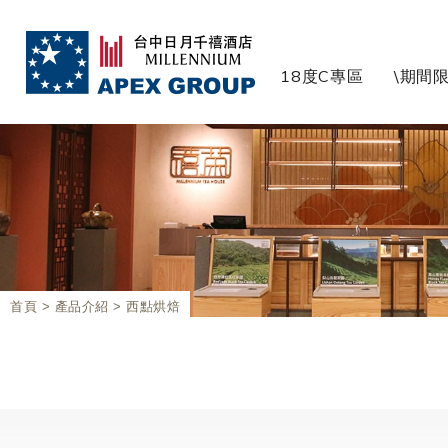
18度C專區
\期間限
首頁
產品介紹
西點烘焙