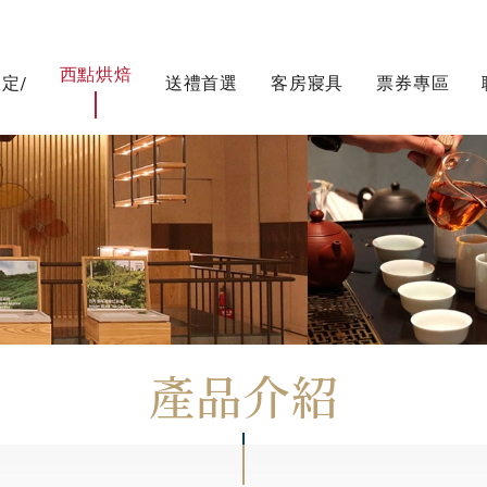
西點烘焙
定/
送禮首選
客房寢具
票券專區
產品介紹