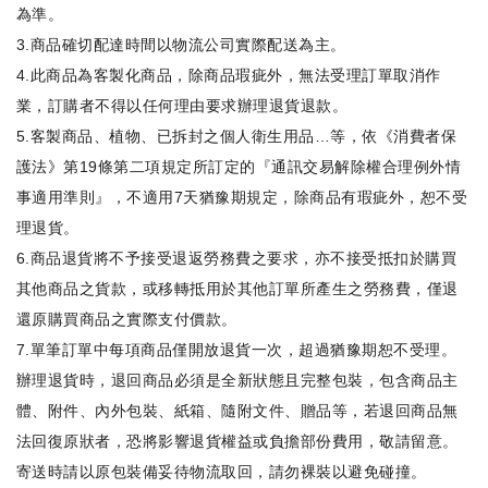
為準。
3.商品確切配達時間以物流公司實際配送為主。
4.此商品為
客製化商品
，除商品瑕疵外，無法受理訂單取消作
業，訂購者不得以任何理由要求辦理退貨退款。
5.客製商品、植物、已拆封之個人衛生用品…等，依《消費者保
護法》第19條第二項規定所訂定的『通訊交易解除權合理例外情
事適用準則』，不適用7天猶豫期規定，除商品有瑕疵外，恕不受
理退貨。
6.商品退貨將不予接受退返勞務費之要求，亦不接受抵扣於購買
其他商品之貨款，或移轉抵用於其他訂單所產生之勞務費，僅退
還原購買商品之實際支付價款。
7.單筆訂單中每項商品僅開放退貨一次，超過猶豫期恕不受理。
辦理退貨時，退回商品必須是全新狀態且完整包裝，包含商品主
體、附件、內外包裝、紙箱、隨附文件、贈品等，若退回商品無
法回復原狀者，恐將影響退貨權益或負擔部份費用，敬請留意。
寄送時請以原包裝備妥待物流取回，請勿裸裝以避免碰撞。