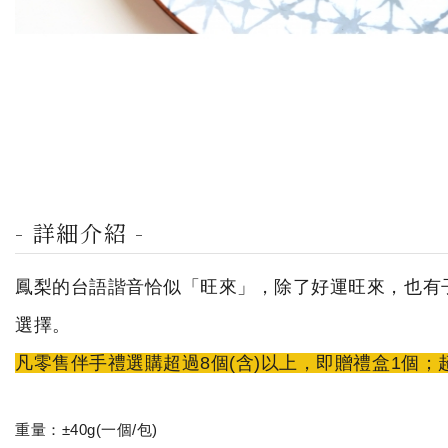
- 詳細介紹 -
鳳梨的台語諧音恰似「旺來」，除了好運旺來，也有
選擇。
凡零售伴手禮選購超過8個(含)以上，即贈禮盒1個；
重量：±40g(一個/包)