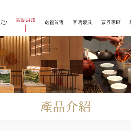
西點烘焙
定/
送禮首選
客房寢具
票券專區
產品介紹