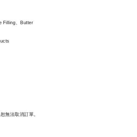
Filling、Butter
ducts
。
時恕無法取消訂單。