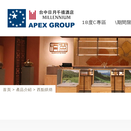
18度C專區
\期間限
首頁
產品介紹
西點烘焙