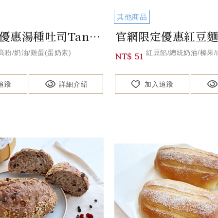
其他商品
官網限定優惠湯種吐司Tangzhong Toast
高粉/奶油/雞蛋(蛋奶素)
紅豆餡/總統奶油/榛果
NT$ 51
追蹤
詳細介紹
加入追蹤