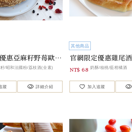
其他商品
官網限定優惠亞麻籽野莓歐包(無糖無油)Flaxseed & Wild Berry...
籽/昭和法國粉/荔枝酒(全素)
奶酥/核桃/藍柑橘酒
NT$ 68
追蹤
詳細介紹
加入追蹤