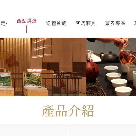
西點烘焙
定/
送禮首選
客房寢具
票券專區
產品介紹