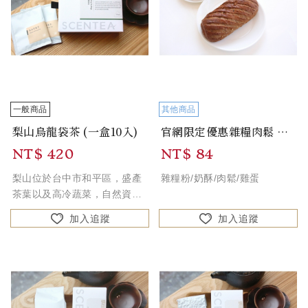
一般商品
其他商品
梨山烏龍袋茶 (一盒10入)
官網限定優惠雜糧肉鬆 Multigrain Floss Bread
NT$ 420
NT$ 84
梨山位於台中市和平區，盛產
雜糧粉/奶酥/肉鬆/雞蛋
茶葉以及高冷蔬菜，自然資源
豐富。梨山地區日夜溫差大，
加入追蹤
加入追蹤
因此茶業結構肥厚，造就脫俗
的「山頭韻」，為饕客們愛不
釋手的關鍵。