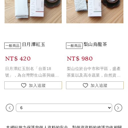
日月潭紅玉
梨山烏龍茶
一般商品
一般商品
NT$ 420
NT$ 980
日月潭紅玉別名「台茶18
梨山位於台中市和平區，盛產
號」，為台灣野生山茶與緬甸
茶葉以及高冷蔬菜，自然資源
大葉種茶葉育種而成，在1999
豐富。梨山地區日夜溫差大，
加入追蹤
加入追蹤
年發表，多年來在茶葉改良場
因此茶業結構肥厚，造就脫俗
魚池分場的努力下，其色、
的「山頭韻」，為饕客們愛不
香、味已臻上乘，又有「台灣
釋手的關鍵。
香」的美名。
本網站致力保護您個人資料的安全，對個資資料的維護均依相關